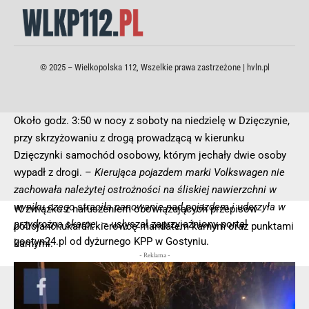
© 2025 – Wielkopolska 112, Wszelkie prawa zastrzeżone |
hvln.pl
Około godz. 3:50 w nocy z soboty na niedzielę w Dzięczynie,
przy skrzyżowaniu z drogą prowadzącą w kierunku
Dzięczynki samochód osobowy, którym jechały dwie osoby
wypadł z drogi. –
Kierująca pojazdem marki Volkswagen nie
zachowała należytej ostrożności na śliskiej nawierzchni w
wyniku czego straciła panowanie nad pojazdem i uderzyła w
W związku z naruszeniem obowiązujących przepisów
przydrożną skarpę.
– usłyszał zaprzyjaźniony portal
policjanci ukarali kierowcę mandatem karnym oraz punktami
gostyn24.pl od dyżurnego KPP w Gostyniu.
karnymi.
- Reklama -