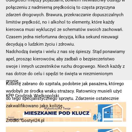
połączeniu z nadmierną prędkością to częsta przyczyna
zdarzeń drogowych. Brawura, przekraczanie dopuszczalnych
limitów prędkość, no i alkohol to elementy, które każdy
kierowca musi wykluczyć ze schematów swoich zachowań.
Czasem jedna niefortunna decyzja, kilka sekund nieuwagi
decydują o ludzkim życiu i zdrowiu.
Nadchodzą święta i wielu z nas się śpieszy. Stąd ponawiamy
apel, prosząc kierowców, aby zadbali o bezpieczeństwo
swoje i innych uczestników ruchu drogowego. Niech każdy z
nas dotrze do celu i spędzi te święta w niezmienionym
gronie…
Kobietę zabrano do szpitala, podobnie jak pasażera, którego
wydobyli ze środka wraku strażacy. Ratownicy musieli użyć
KPP Grodzisk Wielkopolski
do tego specjalistycznego sprzętu. Zdarzenie ostatecznie
zakwalifikowano jako kolizję.
Źródło: Gostyń24.pl