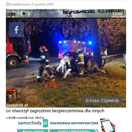
Opublikowano 21 grudnia 2020
Ostatnia aktualizacja 21 grudnia 2020 09:59
Funkcjonariusze z grodziskiego Ogniwa Ruchu Drogowego
zatrzymali 42-latka, który kierując pojazdem osobowym
marki BMW, popełnił wykroczenie w ruchu drogowym, przez
co stworzył zagrożenie bezpieczeństwa dla innych
użytkowników dróg.
Policjanci, 20 grudnia br. w niedzielny poranek patrolując