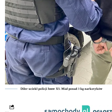
Diler uciekł policji bmw X5. Miał ponad 3 kg narkotyków