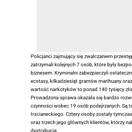
Policjanci zajmujący się zwalczaniem przes
zatrzymali kolejnych 7 osób, które były bezp
biznesem. Kryminalni zabezpieczyli ostateczn
ecstasy, kilkadziesiąt gramów marihuany ora
wartość narkotyków to ponad 140 tysięcy zło
Prowadzona sprawa okazała się bardzo rozwo
czynności wobec 19 osób podejrzanych. Są t
trzcianeckiego. Cztery osoby zostały tymcza
oraz trzech jego głównych klientów, którzy na
dystrybucją.