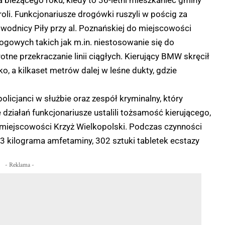
 bieżącego roku, kiedy to 36-letni mieszkaniec gminy
roli. Funkcjonariusze drogówki ruszyli w pościg za
odnicy Piły przy al. Poznańskiej do miejscowości
gowych takich jak m.in. niestosowanie się do
rotne przekraczanie linii ciągłych. Kierujący BMW skręcił
 a kilkaset metrów dalej w leśne dukty, gdzie
olicjanci w służbie oraz zespół kryminalny, który
działań funkcjonariusze ustalili tożsamość kierującego,
 miejscowości Krzyż Wielkopolski. Podczas czynności
3 kilograma amfetaminy, 302 sztuki tabletek ecstazy
- Reklama -