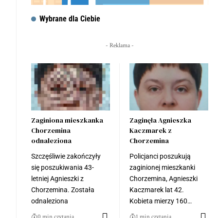
Wybrane dla Ciebie
- Reklama -
Zaginiona mieszkanka
Zaginęła Agnieszka
Chorzemina
Kaczmarek z
odnaleziona
Chorzemina
Szczęśliwie zakończyły
Policjanci poszukują
się poszukiwania 43-
zaginionej mieszkanki
letniej Agnieszki z
Chorzemina, Agnieszki
Chorzemina. Została
Kaczmarek lat 42.
odnaleziona
Kobieta mierzy 160…
0 min czytania
1 min czytania