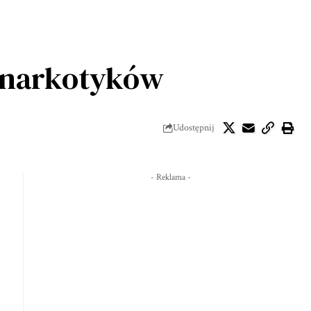
g narkotyków
Udostępnij
- Reklama -