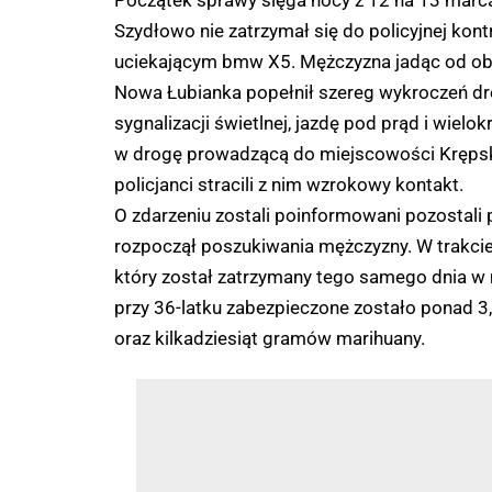
Początek sprawy sięga nocy z 12 na 13 marca
Szydłowo nie zatrzymał się do policyjnej kont
uciekającym bmw X5. Mężczyzna jadąc od obw
Nowa Łubianka popełnił szereg wykroczeń dro
sygnalizacji świetlnej, jazdę pod prąd i wielok
w drogę prowadzącą do miejscowości Krępsko,
policjanci stracili z nim wzrokowy kontakt.
O zdarzeniu zostali poinformowani pozostali p
rozpoczął poszukiwania mężczyzny. W trakcie 
który został zatrzymany tego samego dnia w
przy 36-latku zabezpieczone zostało ponad 3,
oraz kilkadziesiąt gramów marihuany.