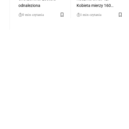
odnaleziona
Kobieta mierzy 160…
0 min czytania
1 min czytania