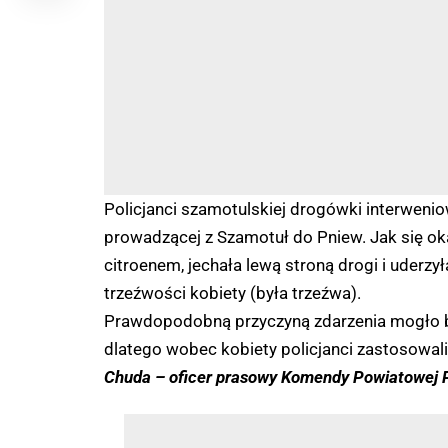
Policjanci szamotulskiej drogówki interwen
prowadzącej z Szamotuł do Pniew. Jak się ok
citroenem, jechała lewą stroną drogi i uderzy
trzeźwości kobiety (była trzeźwa).
Prawdopodobną przyczyną zdarzenia mogło być
dlatego wobec kobiety policjanci zastosowal
Chuda – oficer prasowy Komendy Powiatowej P