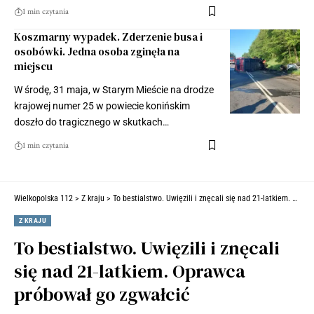
1 min czytania
Koszmarny wypadek. Zderzenie busa i
osobówki. Jedna osoba zginęła na
miejscu
W środę, 31 maja, w Starym Mieście na drodze
krajowej numer 25 w powiecie konińskim
doszło do tragicznego w skutkach…
1 min czytania
Wielkopolska 112
>
Z kraju
>
To bestialstwo. Uwięzili i znęcali się nad 21-latkiem. Oprawca próbował go zgwałcić
Z KRAJU
To bestialstwo. Uwięzili i znęcali
się nad 21-latkiem. Oprawca
próbował go zgwałcić