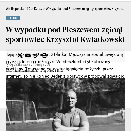
Wielkopolska 112
>
Kalisz
>
W wypadku pod Pleszewem zginął sportowiec Krzysztof Kwiatkowski
KALISZ
W wypadku pod Pleszewem zginął
sportowiec Krzysztof Kwiatkowski
Tam zaczął się dramat 21-latka. Mężczyzna został uwięziony
przez czterech mężczyzn. W mieszkaniu był katowany i
Opublikowano 27 lutego 2021
poniżany. Zmuszano go do zaciągnięcia pożyczki przez
Ostatnia aktualizacja 27 lutego 2021 13:23
internet. To nie koniec Jeden z oprawców próbował zgwałcić
21-latka.
W końcu 21-latkowi, po trzech dniach udało się uciec z
mieszkania. Od razu zawiadomił policję.
- Reklama -