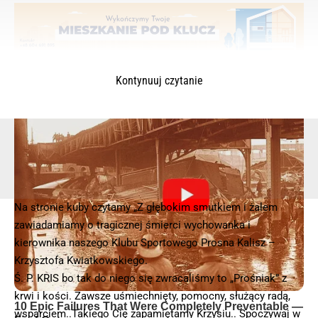
Kontynuuj czytanie
Na stronie kuby czytamy „Z głębokim smutkiem i żalem
© 2025 – Wielkopolska 112, Wszelkie prawa zastrzeżone |
hvln.pl
zawiadamiamy o tragicznej śmierci wychowanka i
kierownika naszego Klubu Sportowego Prosna Kalisz –
Krzysztofa Kwiatkowskiego.
Ś. P. KRIS bo tak do niego się zwracaliśmy to „Prośniak” z
krwi i kości. Zawsze uśmiechnięty, pomocny, służący radą,
wsparciem..Takiego Cię zapamiętamy Krzysiu.. Spoczywaj w