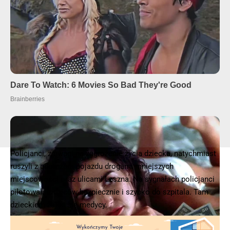
Policjanci, z uwagi na zagrożenie życia dziecka, natychmiast
ruszyli z pilotażem pojazdu drogami mniejszych
miejscowości oraz ulicami Leszna. Na sygnałach policjanci
pilotowali rodziców bezpiecznie i szybko do szpitala. Tam
dzieckiem zajęli się medycy.