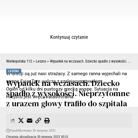
Kontynuuj czytanie
Wielkopolska 112
>
Leszno
>
Wypadek na wczasach. Dziecko spadło z wysokości. Nieprzytomne z urazem głowy trafiło do szpitala
LESZNO
W Grecji są już nasi strażacy. Z samego ranna wyjechali na
Wypadek na wczasach. Dziecko
wyspę Evia. Tam walczą z szalejącym żywiłem.
Ogień od kilku dni pustoszy grecką wyspę. Sytuacja na
spadło z wysokości. Nieprzytomne
miejscu jest wręcz katastrofalna.
z urazem głowy trafiło do szpitala
- Reklama -
Opublikowano 10 sierpnia 2021
Ostatnia aktualizacja 10 sierpnia 2021 10:51