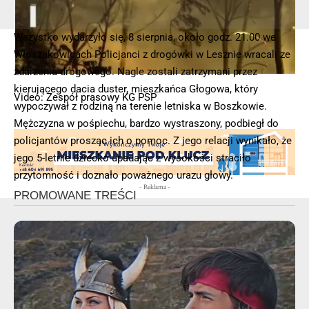
Wszystko wydarzyło się, 8 sierpnia, około godz. 21.00 we
© 2025 – Wielkopolska 112, Wszelkie prawa zastrzeżone |
hvln.pl
Włoszakowicach Policjanci z drogówki w Lesznie wracali ze
zdarzenia drogowego. Nagle zostali zatrzymani przez
kierującego dacia duster, mieszkańca Głogowa, który
Video: Zespół prasowy KG PSP
wypoczywał z rodziną na terenie letniska w Boszkowie.
Mężczyzna w pośpiechu, bardzo wystraszony, podbiegł do
policjantów prosząc ich o pomoc. Z jego relacji wynikało, że
jego 5-letnie dziecko upadając z wysokości straciło
przytomność i doznało poważnego urazu głowy.
- Reklama -