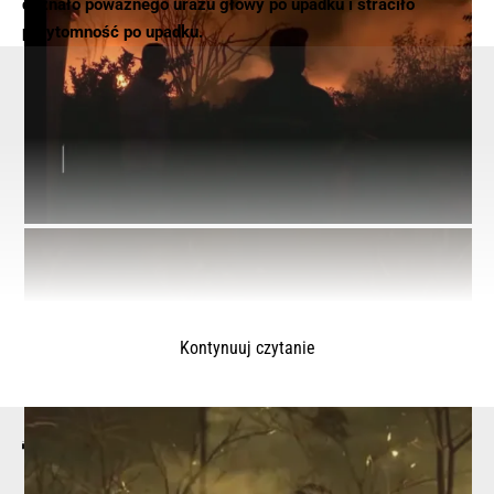
doznało poważnego urazu głowy po upadku i straciło
przytomność po upadku.
Kontynuuj czytanie