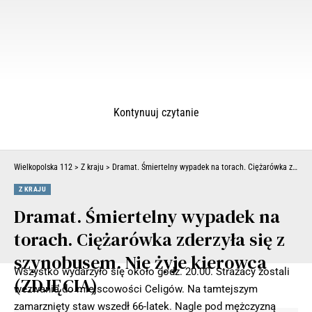
Kontynuuj czytanie
Wielkopolska 112
>
Z kraju
>
Dramat. Śmiertelny wypadek na torach. Ciężarówka zderzyła się z szynobusem. Nie żyje kierowca (ZDJĘCIA)
Z KRAJU
Dramat. Śmiertelny wypadek na
torach. Ciężarówka zderzyła się z
szynobusem. Nie żyje kierowca
Wszystko wydarzyło się około godz. 20.00. Strażacy zostali
(ZDJĘCIA)
wezwania do miejscowości Celigów. Na tamtejszym
zamarznięty staw wszedł 66-latek. Nagle pod mężczyzną