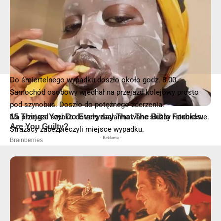
© 2025 – Wielkopolska 112, Wszelkie prawa zastrzeżone |
hvln.pl
Do śmiertelnego wypadku doszło około godz. 8.00.
Samochód osobowy wjechał na przejazd kolejowy prosto
pod szynobus. Doszło do potężnego zderzenia.
Na przejazd szybko dotarły zaalarmowane służby ratunkowe.
Strażacy zabezpieczyli miejsce wypadku.
- Reklama -