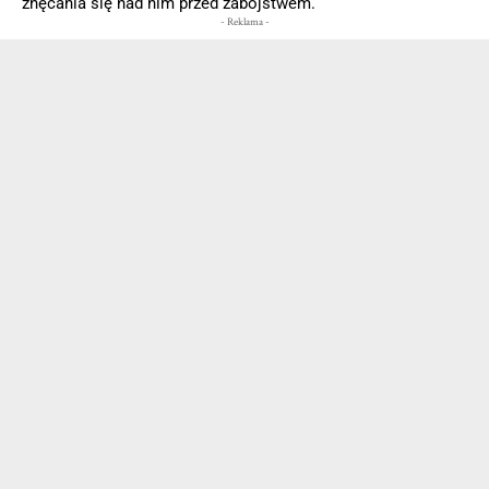
znęcania się nad nim przed zabójstwem.
- Reklama -