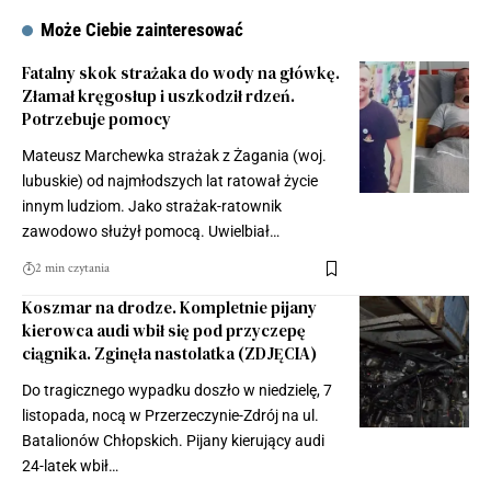
Może Ciebie zainteresować
Fatalny skok strażaka do wody na główkę.
Złamał kręgosłup i uszkodził rdzeń.
Potrzebuje pomocy
Mateusz Marchewka strażak z Żagania (woj.
lubuskie) od najmłodszych lat ratował życie
innym ludziom. Jako strażak-ratownik
zawodowo służył pomocą. Uwielbiał…
2 min czytania
Koszmar na drodze. Kompletnie pijany
kierowca audi wbił się pod przyczepę
ciągnika. Zginęła nastolatka (ZDJĘCIA)
Do tragicznego wypadku doszło w niedzielę, 7
listopada, nocą w Przerzeczynie-Zdrój na ul.
Batalionów Chłopskich. Pijany kierujący audi
24-latek wbił…