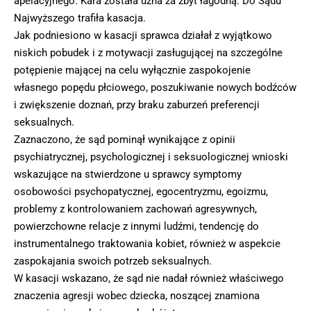
apelacyjnego. Kara została uzna za zbyt łagodną. Do Sądu
Najwyższego trafiła kasacja.
Jak podniesiono w kasacji sprawca działał z wyjątkowo
niskich pobudek i z motywacji zasługującej na szczególne
potępienie mającej na celu wyłącznie zaspokojenie
własnego popędu płciowego, poszukiwanie nowych bodźców
i zwiększenie doznań, przy braku zaburzeń preferencji
seksualnych.
Zaznaczono, że sąd pominął wynikające z opinii
psychiatrycznej, psychologicznej i seksuologicznej wnioski
wskazujące na stwierdzone u sprawcy symptomy
osobowości psychopatycznej, egocentryzmu, egoizmu,
problemy z kontrolowaniem zachowań agresywnych,
powierzchowne relacje z innymi ludźmi, tendencję do
instrumentalnego traktowania kobiet, również w aspekcie
zaspokajania swoich potrzeb seksualnych.
W kasacji wskazano, że sąd nie nadał również właściwego
znaczenia agresji wobec dziecka, noszącej znamiona