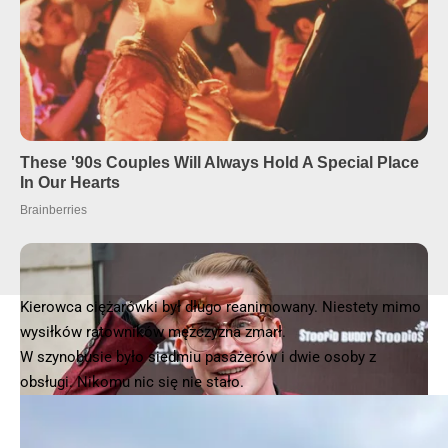
Kierowca ciężarówki był długo reanimowany. Niestety mimo
wysiłków ratowników mężczyzna zmarł.
W szynobusie było siedmiu pasażerów i dwie osoby z
obsługi. Nikomu nic się nie stało.