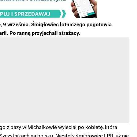
, 9 września. Śmigłowiec lotniczego pogotowia
ii. Po ranną przyjechali strażacy.
 z bazy w Michałkowie wyleciał po kobietę, która
zczytnikach na boisku. Niestety śmigłowiec LPR już nie