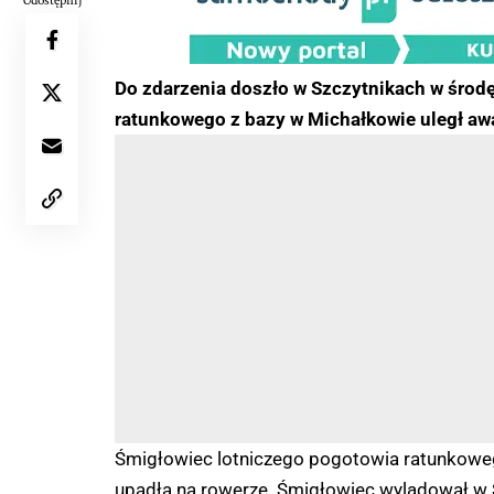
Udostępnij
Do zdarzenia doszło w Szczytnikach w środę
ratunkowego z bazy w Michałkowie uległ awar
Śmigłowiec lotniczego pogotowia ratunkowego
upadła na rowerze. Śmigłowiec wylądował w S