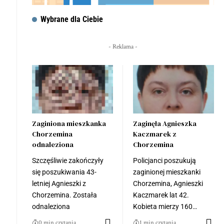
Wybrane dla Ciebie
- Reklama -
Zaginiona mieszkanka
Zaginęła Agnieszka
Chorzemina
Kaczmarek z
odnaleziona
Chorzemina
Szczęśliwie zakończyły
Policjanci poszukują
się poszukiwania 43-
zaginionej mieszkanki
letniej Agnieszki z
Chorzemina, Agnieszki
Chorzemina. Została
Kaczmarek lat 42.
odnaleziona
Kobieta mierzy 160…
0 min czytania
1 min czytania