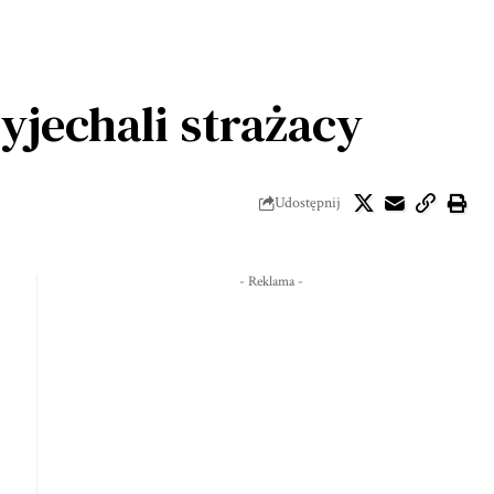
yjechali strażacy
Udostępnij
- Reklama -