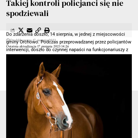
Takiej kontroli policjanci się nie
spodziewali
Do zdarzenia doszło, 14 sierpnia, w jednej z miejscowości
Opublikowano 17 sierpnia 2023
gminy Orchowo. Podczas przeprowadzanej przez policjantów
Ostatnia aktualizacja 17 sierpnia 2023 14:26
interwencji, doszło do czynnej napaści na funkcjonariuszy z
użyciem noża.
Mężczyzna groził policjantom śmiercią wymachując nożem.
Nie reagował na wezwania do zachowania zgodnego z
prawem i nie stosował się do wydawanych poleceń.
- Reklama -