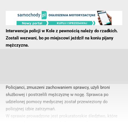
Interwencja policji w Kole z pewnością należy do rzadkich.
Zostali wezwani, bo po miejscowi jeździł na koniu pijany
mężczyzna.
Policjanci, zmuszeni zachowaniem sprawcy, użyli broni
służbowej i postrzelili mężczyznę w nogę. Sprawca po
udzielonej pomocy medycznej został przewieziony do
policyjnej izbie zatrzymań.
W sprawie prowadzone jest prokuratorskie śledztwo, które
ma za zadanie wyjaśnienie okoliczności zdarzenia.