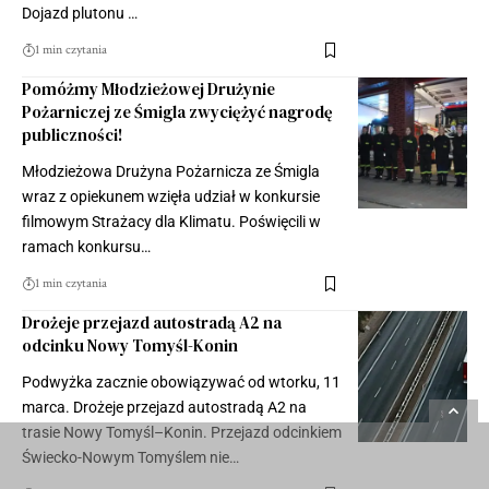
Dojazd plutonu …
1 min czytania
Pomóżmy Młodzieżowej Drużynie
Pożarniczej ze Śmigla zwyciężyć nagrodę
publiczności!
Młodzieżowa Drużyna Pożarnicza ze Śmigla
wraz z opiekunem wzięła udział w konkursie
filmowym Strażacy dla Klimatu. Poświęcili w
ramach konkursu…
1 min czytania
Drożeje przejazd autostradą A2 na
odcinku Nowy Tomyśl-Konin
Podwyżka zacznie obowiązywać od wtorku, 11
marca. Drożeje przejazd autostradą A2 na
trasie Nowy Tomyśl–Konin. Przejazd odcinkiem
Świecko-Nowym Tomyślem nie…