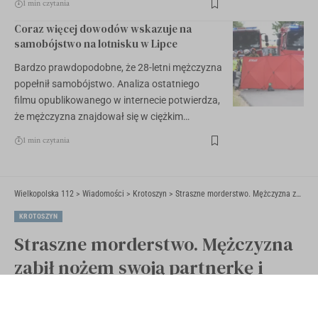
1 min czytania
Coraz więcej dowodów wskazuje na
samobójstwo na lotnisku w Lipce
Bardzo prawdopodobne, że 28-letni mężczyzna
popełnił samobójstwo. Analiza ostatniego
filmu opublikowanego w internecie potwierdza,
że mężczyzna znajdował się w ciężkim…
1 min czytania
Wielkopolska 112
>
Wiadomości
>
Krotoszyn
>
Straszne morderstwo. Mężczyzna zabił nożem swoją partnerkę i uciekł z miejsca
KROTOSZYN
Straszne morderstwo. Mężczyzna
zabił nożem swoją partnerkę i
uciekł z miejsca