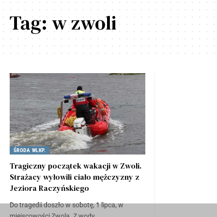
Tag:
w zwoli
ŚRODA WLKP.
Tragiczny początek wakacji w Zwoli.
Strażacy wyłowili ciało mężczyzny z
Jeziora Raczyńskiego
Do tragedii doszło w sobotę, 1 lipca, w
miejscowości Zwola. Z wody…