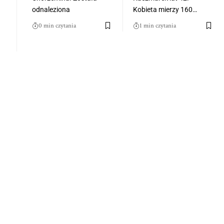
odnaleziona
Kobieta mierzy 160…
0 min czytania
1 min czytania