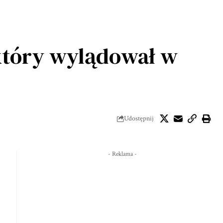
 który wylądował w
Udostępnij
- Reklama -